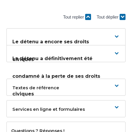
Tout replier
Tout déplier
Le détenu a encore ses droits
Le détenu a définitivement été
civiques
condamné à la perte de ses droits
Textes de référence
civiques
Services en ligne et formulaires
Questions ? Réponses !