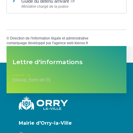
Guide du détenu arrivant
Ministère chargé de la justice
©
Direction de l'information légale et administrative
comarquage developpé par l'
agence web
kienso.fr
Lettre d'informations
[sibwp_form id=3]
Mairie d'Orry-la-Ville