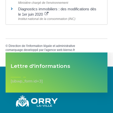
Ministère chargé de l'environnement
Diagnostics immobiliers : des modifications dès
le 1er juin 2020
Institut national de la consommation (INC)
©
Direction de l'information légale et administrative
comarquage developpé par l'
agence web
kienso.fr
Lettre d'informations
[sibwp_form id=3]