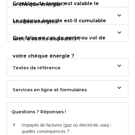
Combien de temps est valable le
le chèque énergie ?
Le chèque énergie est-il cumulable
chèque énergie ?
Que faire en cas de perte ou vol de
avec d'autres dispositifs ?
votre chèque énergie ?
Textes de référence
Services en ligne et formulaires
Questions ? Réponses !
Impayés de factures (gaz ou électricité, eau) :
quelles conséquences ?