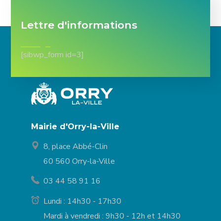
Lettre d'informations
[sibwp_form id=3]
Mairie d'Orry-la-Ville
8, place Abbé-Clin
60 560 Orry-la-Ville
03 44 58 91 16
Lundi : 14h30 - 17h30
Mardi à vendredi : 9h30 - 12h et 14h30