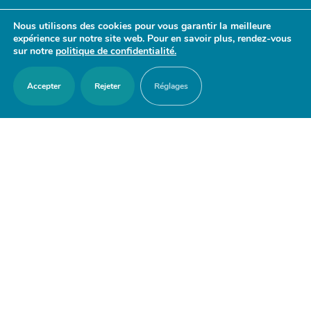
- 17h30
Nous utilisons des cookies pour vous garantir la meilleure
Samedi : 9h30 - 12h
expérience sur notre site web. Pour en savoir plus, rendez-vous
sur notre
politique de confidentialité.
Accepter
Rejeter
Réglages
ACCES RAPIDES
Nous contacter
Agenda
Actualités
Mes démarches en ligne
Découvrir Orry-la-Ville
Le blason