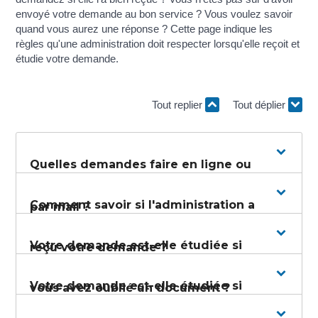
envoyé votre demande au bon service ? Vous voulez savoir
quand vous aurez une réponse ? Cette page indique les
règles qu'une administration doit respecter lorsqu'elle reçoit et
étudie votre demande.
Tout replier
Tout déplier
Quelles demandes faire en ligne ou
Comment savoir si l'administration a
par mail ?
Votre demande est-elle étudiée si
reçu votre demande ?
Votre demande est-elle étudiée si
vous avez oublié un document ?