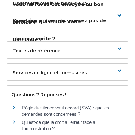
Comment avoir le nom de la
vous ne l'avez pas envoyée au bon
Que faire si vous ne recevez pas de
personne qui étudie votre
service ?
réponse écrite ?
demande ?
Textes de référence
Services en ligne et formulaires
Questions ? Réponses !
Règle du silence vaut accord (SVA) : quelles
demandes sont concernées ?
Qu'est-ce que le droit à l'erreur face à
l'administration ?