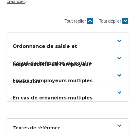
créancier
.
Tout replier
Tout déplier
Ordonnance de saisie et
Calcul de la fraction de salaire
responsabilité de l'employeur
En cas d'employeurs multiples
saisissable
En cas de créanciers multiples
Textes de référence