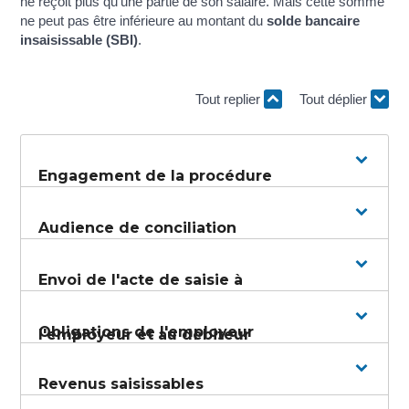
ne reçoit plus qu'une partie de son salaire. Mais cette somme
ne peut pas être inférieure au montant du
solde bancaire
insaisissable (SBI)
.
Tout replier
Tout déplier
Engagement de la procédure
Audience de conciliation
Envoi de l'acte de saisie à
Obligations de l'employeur
l'employeur et au débiteur
Revenus saisissables