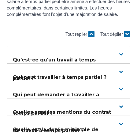
salarié à temps partiel peut être amené à effectuer des heures
complémentaires, dans certaines limites. Les heures
complémentaires font l'objet d'une majoration de salaire.
Tout replier
Tout déplier
Qu'est-ce qu'un travail à temps
Qui peut travailler à temps partiel ?
partiel ?
Qui peut demander à travailler à
Quelles sont les mentions du contrat
temps partiel ?
Quelle est la durée minimale de
de travail à temps partiel ?