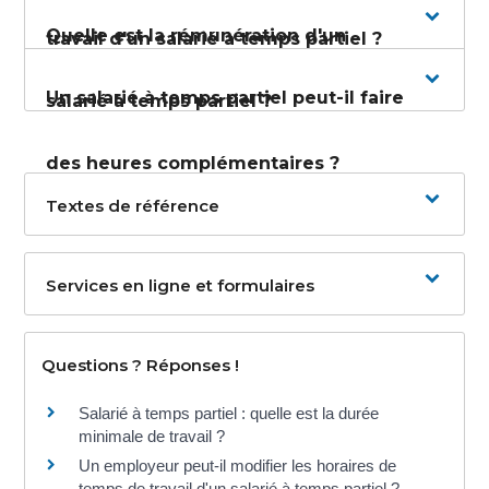
Quelle est la rémunération d'un
travail d'un salarié à temps partiel ?
Un salarié à temps partiel peut-il faire
salarié à temps partiel ?
des heures complémentaires ?
Textes de référence
Services en ligne et formulaires
Questions ? Réponses !
Salarié à temps partiel : quelle est la durée
minimale de travail ?
Un employeur peut-il modifier les horaires de
temps de travail d'un salarié à temps partiel ?