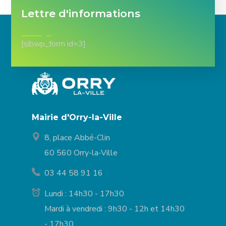
Lettre d'informations
[sibwp_form id=3]
Mairie d'Orry-la-Ville
8, place Abbé-Clin
60 560 Orry-la-Ville
03 44 58 91 16
Lundi : 14h30 - 17h30
Mardi à vendredi : 9h30 - 12h et 14h30
- 17h30