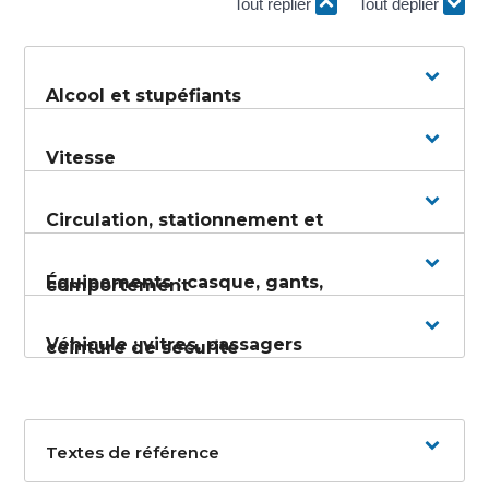
Tout replier
Tout déplier
Alcool et stupéfiants
Vitesse
Circulation, stationnement et
Équipements : casque, gants,
comportement
Véhicule : vitres, passagers
ceinture de sécurité
Textes de référence