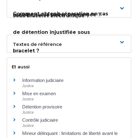
Comment obtenir réparation en cas
mesure sur la peine prononcée ?
sous bracelet électronique ?
de détention injustifiée sous
Textes de référence
bracelet ?
Et aussi
Information judiciaire
Justice
Mise en examen
Justice
Détention provisoire
Justice
Contrôle judiciaire
Justice
Mineur délinquant : limitations de liberté avant le