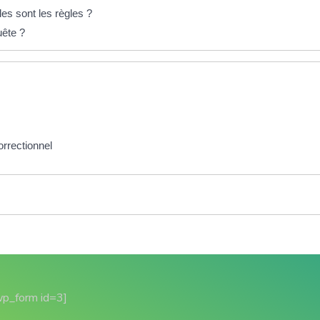
es sont les règles ?
uête ?
orrectionnel
wp_form id=3]