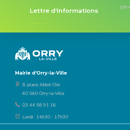
[sib
Lettre d'informations
Mairie d'Orry-la-Ville
8, place Abbé-Clin
60 560 Orry-la-Ville
03 44 58 91 16
Lundi : 14h30 - 17h30
Mardi à vendredi : 9h30 - 12h et 14h30 - 17h30