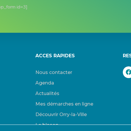
wp_form id=3]
ACCES RAPIDES
RE
Nous contacter
Agenda
Actualités
Mes démarches en ligne
Découvrir Orry-la-Ville
Le blason