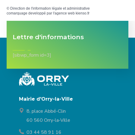
©
Direction de l'information légale et administrative
comarquage developpé par l'
agence web
kienso.fr
Lettre d'informations
[sibwp_form id=3]
Mairie d'Orry-la-Ville
8, place Abbé-Clin
60 560 Orry-la-Ville
03 44 58 91 16