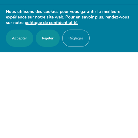
- 17h30
Nous utilisons des cookies pour vous garantir la meilleure
Samedi : 9h30 - 12h
expérience sur notre site web. Pour en savoir plus, rendez-vous
sur notre
politique de confidentialité.
Accepter
Rejeter
Réglages
ACCES RAPIDES
Nous contacter
Agenda
Actualités
Mes démarches en ligne
Découvrir Orry-la-Ville
Le blason