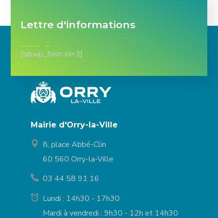
Lettre d'informations
[sibwp_form id=3]
Mairie d'Orry-la-Ville
8, place Abbé-Clin
60 560 Orry-la-Ville
03 44 58 91 16
Lundi : 14h30 - 17h30
Mardi à vendredi : 9h30 - 12h et 14h30