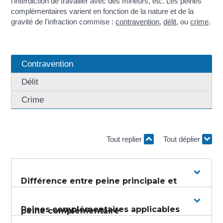
l'interdiction de travailler avec des mineurs, etc. Les peines
complémentaires varient en fonction de la nature et de la
gravité de l'infraction commise :
contravention
,
délit
, ou
crime
.
Contravention
Délit
Crime
Tout replier
Tout déplier
Différence entre peine principale et
Peines complémentaires applicables
peine complémentaire