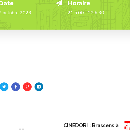
Date
Horaire
7 octobre 2023
21 h 00 - 22 h 30
CINEDORI : Brassens à