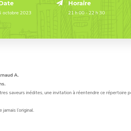
Date
Horaire
6 octobre 2023
21 h 00 - 22 h 30
rnaud A.
ns.
s saveurs inédites, une invitation à réentendre ce répertoire 
 jamais l’original.