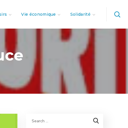
sirs
Vie économique
Solidarité
uce