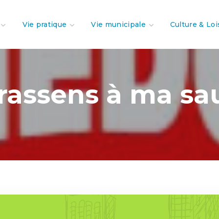
Vie pratique
Vie municipale
Culture & Loi
rassens à ma sa