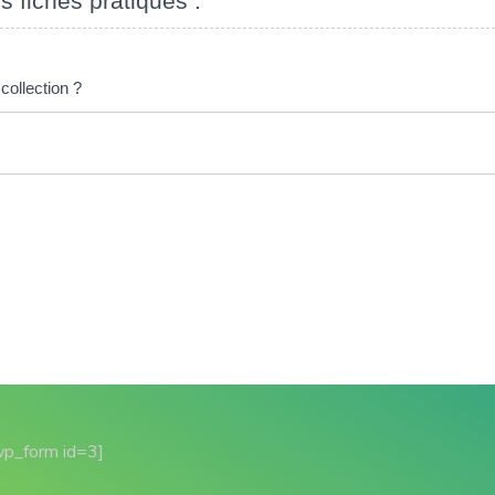
s fiches pratiques :
collection ?
wp_form id=3]