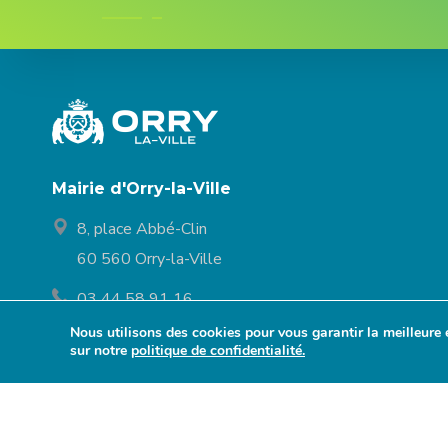
Mairie d'Orry-la-Ville
8, place Abbé-Clin
60 560 Orry-la-Ville
03 44 58 91 16
Nous utilisons des cookies pour vous garantir la meilleure 
Lundi : 14h30 - 17h30
sur notre
politique de confidentialité.
Mardi à vendredi : 9h30 - 12h et 14h30 - 17h30
Samedi : 9h30 - 12h