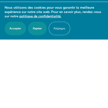
Nous contacter
Nous utilisons des cookies pour vous garantir la meilleure
expérience sur notre site web. Pour en savoir plus, rendez-vous
Agenda
sur notre
politique de confidentialité.
Actualités
Accepter
Rejeter
Réglages
Mes démarches en ligne
Découvrir Orry-la-Ville
Le blason
Bulletins Municipaux
RESTER EN CONTACT
© Mairie d’Orry-la-Ville. |
Connexion
|
Mentions légales
| Site
propulsé par Wordpress. | Design :
redfox.fr