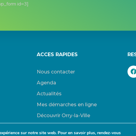
wp_form id=3]
ACCES RAPIDES
RE
Nous contacter
Agenda
Actualités
Mes démarches en ligne
Découvrir Orry-la-Ville
Le blason
expérience sur notre site web. Pour en savoir plus, rendez-vous