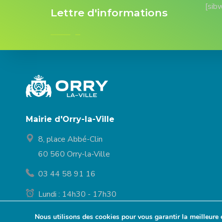
[sib
Lettre d'informations
Mairie d'Orry-la-Ville
8, place Abbé-Clin
60 560 Orry-la-Ville
03 44 58 91 16
Lundi : 14h30 - 17h30
Mardi à vendredi : 9h30 - 12h et 14h30 - 17h30
Nous utilisons des cookies pour vous garantir la meilleure 