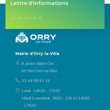
Lettre d'informations
[sibwp_form id=3]
Mairie d'Orry-la-Ville
8, place Abbé-Clin
60 560 Orry-la-Ville
03 44 58 91 16
Lundi : 14h30 - 17h30
Mardi à vendredi : 9h30 - 12h et 14h30
- 17h30