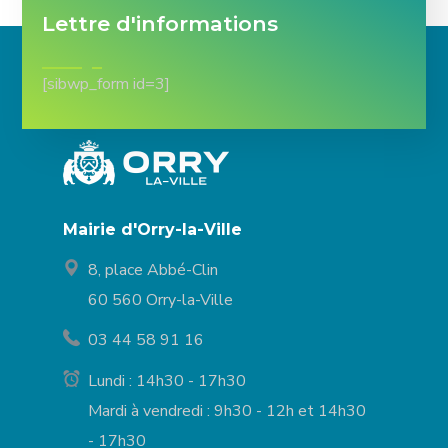
Lettre d'informations
[sibwp_form id=3]
Mairie d'Orry-la-Ville
8, place Abbé-Clin
60 560 Orry-la-Ville
03 44 58 91 16
Lundi : 14h30 - 17h30
Mardi à vendredi : 9h30 - 12h et 14h30
- 17h30