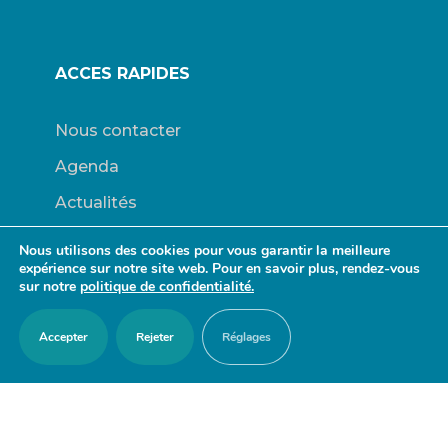
ACCES RAPIDES
Nous contacter
Agenda
Actualités
Mes démarches en ligne
Nous utilisons des cookies pour vous garantir la meilleure
expérience sur notre site web. Pour en savoir plus, rendez-vous
Découvrir Orry-la-Ville
sur notre
politique de confidentialité.
Le blason
Accepter
Rejeter
Réglages
Bulletins Municipaux
RESTER EN CONTACT