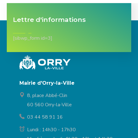
Lettre d'informations
[sibwp_form id=3]
Mairie d'Orry-la-Ville
8, place Abbé-Clin
60 560 Orry-la-Ville
03 44 58 91 16
Lundi : 14h30 - 17h30