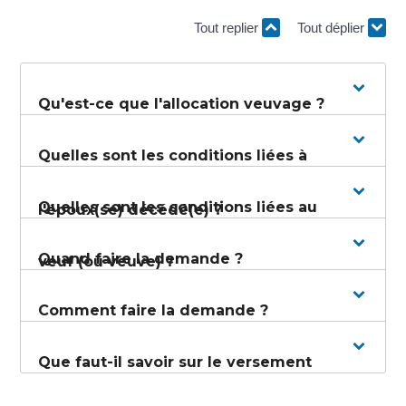
Tout replier
Tout déplier
Qu'est-ce que l'allocation veuvage ?
Quelles sont les conditions liées à
Quelles sont les conditions liées au
l'époux(se) décédé(e) ?
Quand faire la demande ?
veuf (ou veuve) ?
Comment faire la demande ?
Que faut-il savoir sur le versement