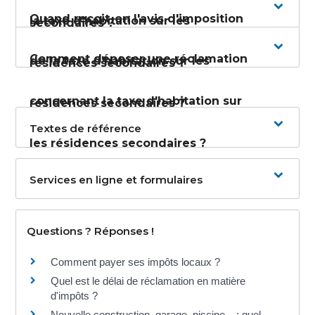
Quand reçoit-on l'avis d'imposition
la taxe d'habitation sur les
secondaires ?
Comment déposer une réclamation
de la taxe d'habitation sur les
résidences secondaires ?
concernant la taxe d'habitation sur
résidences secondaires ?
Textes de référence
les résidences secondaires ?
Services en ligne et formulaires
Questions ? Réponses !
Comment payer ses impôts locaux ?
Quel est le délai de réclamation en matière
d'impôts ?
Nouvelle construction, garage, piscine... : quel