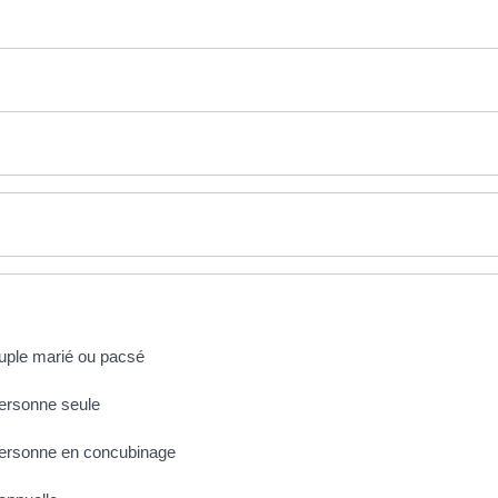
couple marié ou pacsé
personne seule
e personne en concubinage