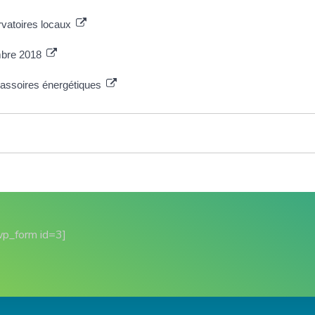
rvatoires locaux
embre 2018
 passoires énergétiques
wp_form id=3]