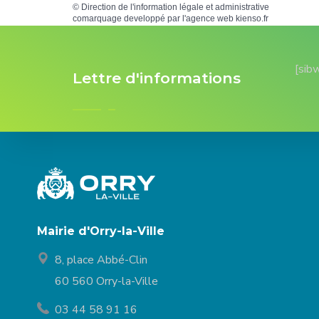
©
Direction de l'information légale et administrative
comarquage developpé par l'
agence web
kienso.fr
[sib
Lettre d'informations
Mairie d'Orry-la-Ville
8, place Abbé-Clin
60 560 Orry-la-Ville
03 44 58 91 16