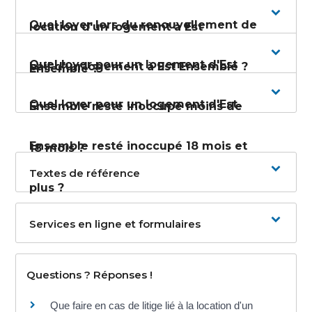
Quel loyer lors du renouvellement de
location d'un logement à Est
Quel loyer pour un logement d'Est
bail d'un logement à Est Ensemble ?
Ensemble ?
Quel loyer pour un logement d'Est
Ensemble resté inoccupé moins de
Ensemble resté inoccupé 18 mois et
18 mois ?
Textes de référence
plus ?
Services en ligne et formulaires
Questions ? Réponses !
Que faire en cas de litige lié à la location d'un