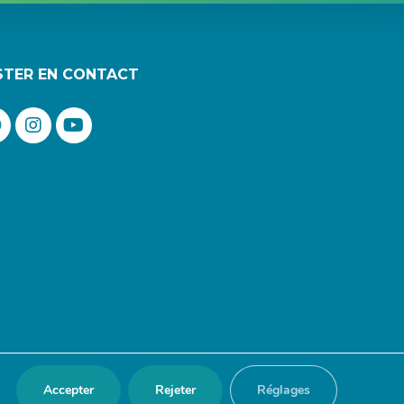
STER EN CONTACT
Accepter
Rejeter
Réglages
 Design :
redfox.fr