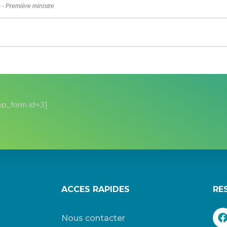
) - Première ministre
wp_form id=3]
ACCES RAPIDES
RE
Nous contacter