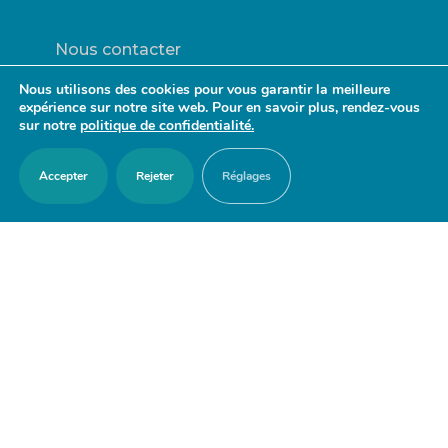
Nous contacter
Agenda
Nous utilisons des cookies pour vous garantir la meilleure
expérience sur notre site web. Pour en savoir plus, rendez-vous
Actualités
sur notre
politique de confidentialité.
Mes démarches en ligne
Accepter
Rejeter
Réglages
Découvrir Orry-la-Ville
Le blason
Bulletins Municipaux
RESTER EN CONTACT
© Mairie d’Orry-la-Ville. |
Connexion
|
Mentions légales
| Site