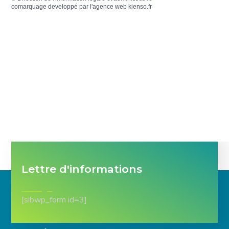
comarquage developpé par l'
agence web
kienso.fr
Lettre d'informations
[sibwp_form id=3]