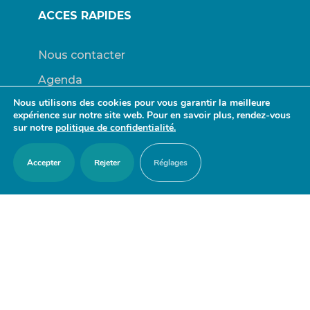
ACCES RAPIDES
Nous contacter
Agenda
Nous utilisons des cookies pour vous garantir la meilleure
Actualités
expérience sur notre site web. Pour en savoir plus, rendez-vous
sur notre
politique de confidentialité.
Mes démarches en ligne
Découvrir Orry-la-Ville
Accepter
Rejeter
Réglages
Le blason
Bulletins Municipaux
RESTER EN CONTACT