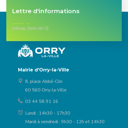
Lettre d'informations
[sibwp_form id=3]
Mairie d'Orry-la-Ville
8, place Abbé-Clin
60 560 Orry-la-Ville
03 44 58 91 16
Lundi : 14h30 - 17h30
Mardi à vendredi : 9h30 - 12h et 14h30