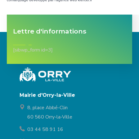
comarquage developpé par l'
agence web
kienso.fr
Lettre d'informations
[sibwp_form id=3]
Mairie d'Orry-la-Ville
8, place Abbé-Clin
60 560 Orry-la-Ville
03 44 58 91 16