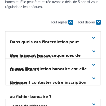
bancaire. Elle peut être retirée avant le délai de 5 ans si vous
régularisez les chèques.
Tout replier
Tout déplier
Dans quels cas l'interdiction peut-
Quelles sont les conséquences de
être mise en place ?
Quand l'interdiction bancaire est-elle
l'interdiction ?
Comment contester votre inscription
retirée ?
au fichier bancaire ?
Textes de référence