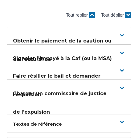
Tout replier
Tout déplier
Obtenir le paiement de la caution ou
Signaler l'impayé à la Caf (ou la MSA)
de l'assurance
Faire résilier le bail et demander
Charger un commissaire de justice
l'expulsion
de l'expulsion
Textes de référence