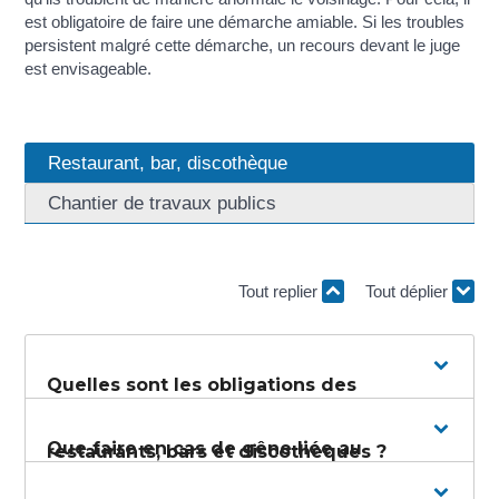
est obligatoire de faire une démarche amiable. Si les troubles
persistent malgré cette démarche, un recours devant le juge
est envisageable.
Restaurant, bar, discothèque
Chantier de travaux publics
Tout replier
Tout déplier
Quelles sont les obligations des
Que faire en cas de gêne liée au
restaurants, bars et discothèques ?