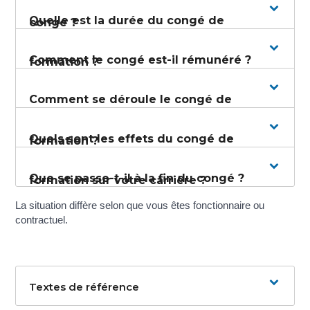
Quelle est la durée du congé de
congé ?
Comment le congé est-il rémunéré ?
formation ?
Comment se déroule le congé de
Quels sont les effets du congé de
formation ?
Que se passe-t-il à la fin du congé ?
formation sur votre carrière ?
La situation diffère selon que vous êtes fonctionnaire ou
contractuel.
Textes de référence