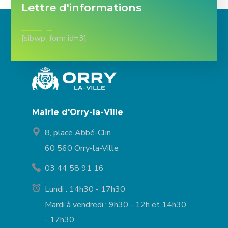
Lettre d'informations
[sibwp_form id=3]
Mairie d'Orry-la-Ville
8, place Abbé-Clin
60 560 Orry-la-Ville
03 44 58 91 16
Lundi : 14h30 - 17h30
Mardi à vendredi : 9h30 - 12h et 14h30
- 17h30