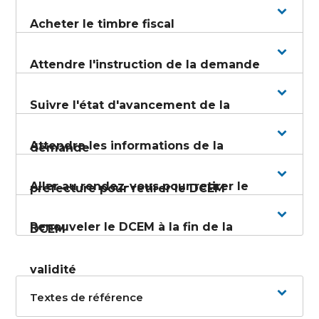
Acheter le timbre fiscal
Attendre l'instruction de la demande
Suivre l'état d'avancement de la
Attendre les informations de la
demande
Aller au rendez-vous pour retirer le
préfecture pour retirer le DCEM
Renouveler le DCEM à la fin de la
DCEM
validité
Textes de référence