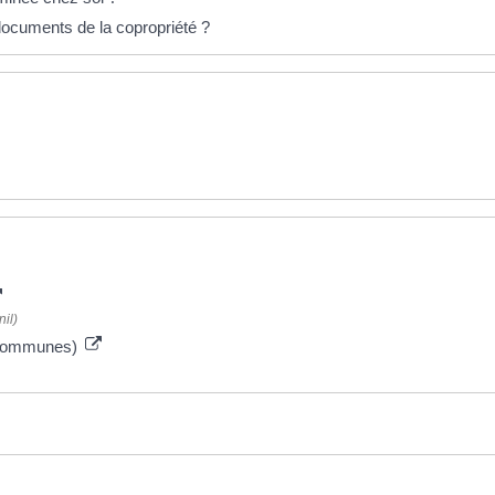
ocuments de la copropriété ?
il)
es communes)