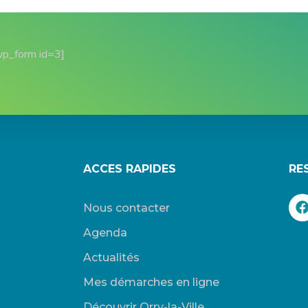
wp_form id=3]
ACCES RAPIDES
RE
Nous contacter
Agenda
Actualités
Mes démarches en ligne
Découvrir Orry-la-Ville