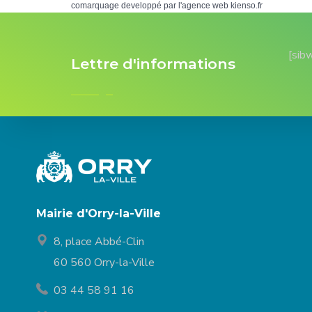
comarquage developpé par l'
agence web
kienso.fr
[sib
Lettre d'informations
Mairie d'Orry-la-Ville
8, place Abbé-Clin
60 560 Orry-la-Ville
03 44 58 91 16