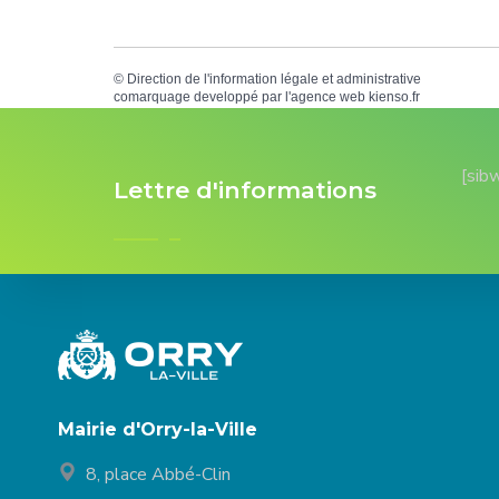
©
Direction de l'information légale et administrative
comarquage developpé par l'
agence web
kienso.fr
[sib
Lettre d'informations
Mairie d'Orry-la-Ville
8, place Abbé-Clin