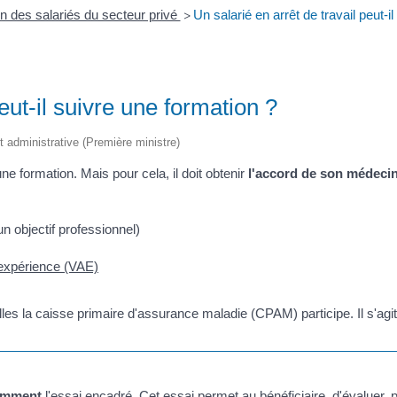
n des salariés du secteur privé
Un salarié en arrêt de travail peut-i
>
eut-il suivre une formation ?
et administrative (Première ministre)
une formation. Mais pour cela, il doit obtenir
l'accord de son médeci
un objectif professionnel)
l'expérience (VAE)
lles la caisse primaire d'assurance maladie (CPAM) participe. Il s'agi
amment
l'essai encadré. Cet essai permet au bénéficiaire, d'évaluer, p