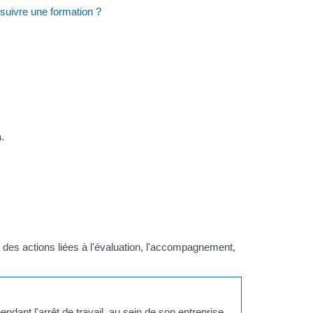
l suivre une formation ?
n
.
t des actions liées à l'évaluation, l'accompagnement,
endant l'arrêt de travail, au sein de son entreprise