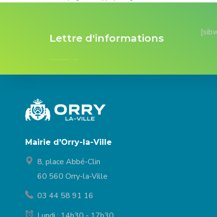
[sib
Lettre d'informations
Mairie d'Orry-la-Ville
8, place Abbé-Clin
60 560 Orry-la-Ville
03 44 58 91 16
Lundi : 14h30 - 17h30