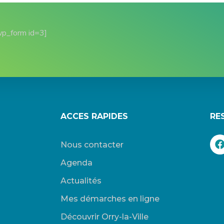
wp_form id=3]
ACCES RAPIDES
RE
Nous contacter
Agenda
Actualités
Mes démarches en ligne
Découvrir Orry-la-Ville