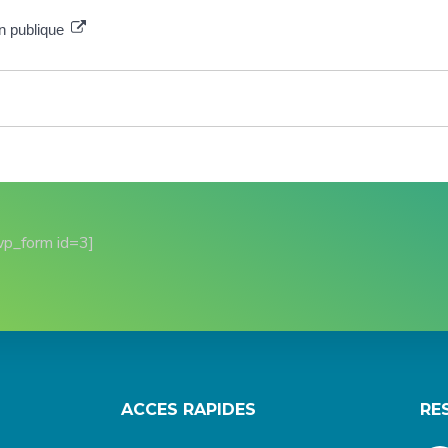
on publique
wp_form id=3]
ACCES RAPIDES
RE