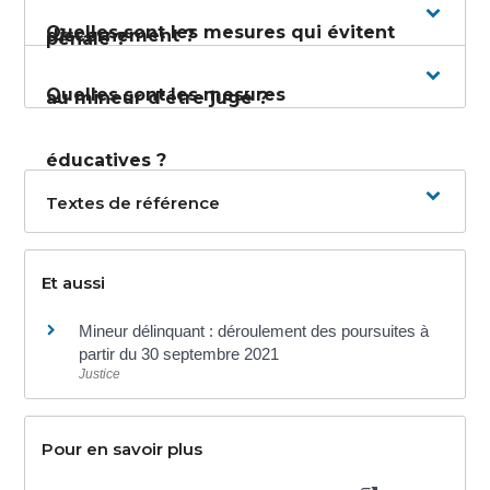
Quelles sont les mesures qui évitent
discernement ?
pénale ?
Quelles sont les mesures
au mineur d'être jugé ?
éducatives ?
Textes de référence
Et aussi
Mineur délinquant : déroulement des poursuites à
partir du 30 septembre 2021
Justice
Pour en savoir plus