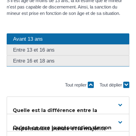
S'il est âgé de moins de 13 ans, la loi estime que le mineur
n'est pas capable de discernement. Ainsi, la sanction du
mineur est prise en fonction de son âge et de sa situation.
Avant 13 ans
Entre 13 et 16 ans
Entre 16 et 18 ans
Tout replier
Tout déplier
Quelle est la différence entre la
Qu'est-ce que la présomption de non
responsabilité pénale et la majorité