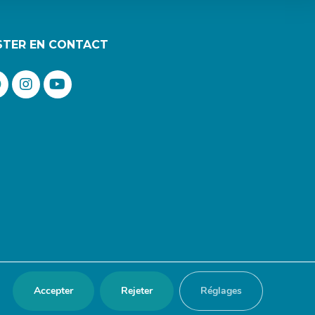
STER EN CONTACT
Accepter
Rejeter
Réglages
 Design :
redfox.fr