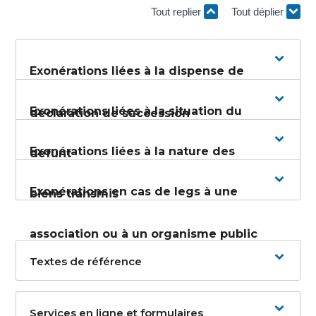
Tout replier
Tout déplier
Exonérations liées à la dispense de
Exonérations liées à la situation du
déclaration de succession
Exonérations liées à la nature des
défunt
Exonérations en cas de legs à une
biens transmis
association ou à un organisme public
Textes de référence
Services en ligne et formulaires